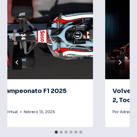
 Campeonato F1 2025
Volvemo
 1
2, Toda
na Virtual
febrero 13, 2025
Por
Adrenalin