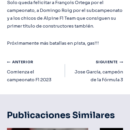
Solo queda felicitar a François Ortega por el
campeonato, a Domingo Roig por el subcampeonato
y a los chicos de Alpine F1 Team que consiguen su
primer título de constructores también.
Próximamente más batallas en pista, gas!!!
Navegación
ANTERIOR
SIGUIENTE
De
Comienza el
Jose García, campeón
campeonato F1 2023
de la Fórmula 3
Entradas
Publicaciones Similares